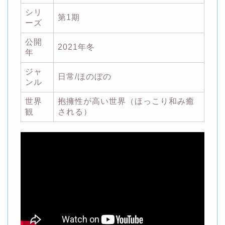
シリ
第1期
ーズ
公開
2021年冬
年
ジャ
日常/ほのぼの
ンル
世界
抱擁性が高い世界（ほっこり和み癒
観
される）