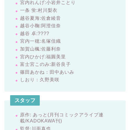
宮内れんげ:小岩井ことり
一条 蛍:村川梨衣
越谷夏海:佐倉綾音
越谷小鞠:阿澄佳奈
越谷 卓:????
宮内一穂:名塚佳織
加賀山楓:佐藤利奈
宮内ひかげ:福圓美里
富士宮このみ:新谷良子
篠田あかね：田中あいみ
しおり：久野美咲
スタッフ
原作: あっと(月刊コミックアライブ連
載/KADOKAWA刊)
監督:川面真也