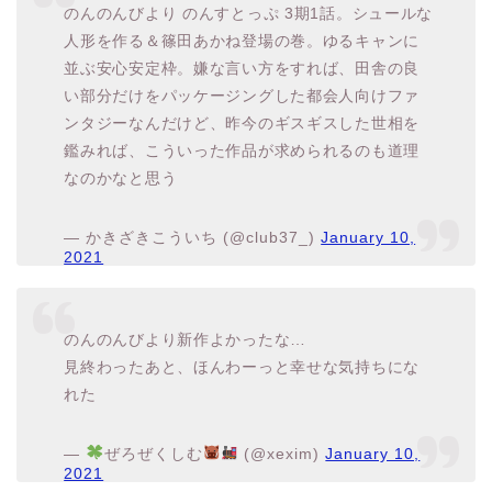
のんのんびより のんすとっぷ 3期1話。シュールな
人形を作る＆篠田あかね登場の巻。ゆるキャンに
並ぶ安心安定枠。嫌な言い方をすれば、田舎の良
い部分だけをパッケージングした都会人向けファ
ンタジーなんだけど、昨今のギスギスした世相を
鑑みれば、こういった作品が求められるのも道理
なのかなと思う
— かきざきこういち (@club37_)
January 10,
2021
のんのんびより新作よかったな…
見終わったあと、ほんわーっと幸せな気持ちにな
れた
—
ぜろぜくしむ
(@xexim)
January 10,
2021