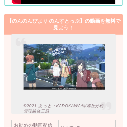
【のんのんびより のんすとっぷ】の動画を無料で
見よう！
©2021 あっと・KADOKAWA刊/旭丘分校
管理組合三期
お勧めの動画配信