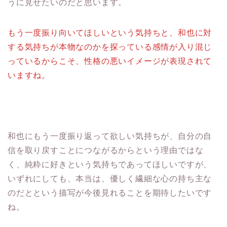
うに見せたいのだと思います。
もう一度振り向いてほしいという気持ちと、和也に対
する気持ちが本物なのかを探っている感情が入り混じ
っているからこそ、性格の悪いイメージが表現されて
いますね。
和也にもう一度振り返って欲しい気持ちが、自分の自
信を取り戻すことにつながるからという理由ではな
く、純粋に好きという気持ちであってほしいですが、
いずれにしても、本当は、優しく繊細な心の持ち主な
のだとという描写が今後見れることを期待したいです
ね。