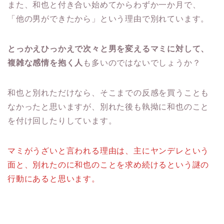
また、和也と付き合い始めてからわずか一か月で、
「他の男ができたから」という理由で別れています。
とっかえひっかえで次々と男を変えるマミに対して、
複雑な感情を抱く人
も多いのではないでしょうか？
和也と別れただけなら、そこまでの反感を買うことも
なかったと思いますが、別れた後も執拗に和也のこと
を付け回したりしています。
マミがうざいと言われる理由は、主にヤンデレという
面と、別れたのに和也のことを求め続けるという謎の
行動にあると思います。