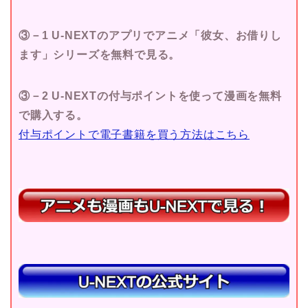
③－1 U-NEXTのアプリでアニメ「彼女、お借りし
ます」シリーズを無料で見る。
③－2 U-NEXTの付与ポイントを使って漫画を無料
で購入する。
付与ポイントで電子書籍を買う方法はこちら