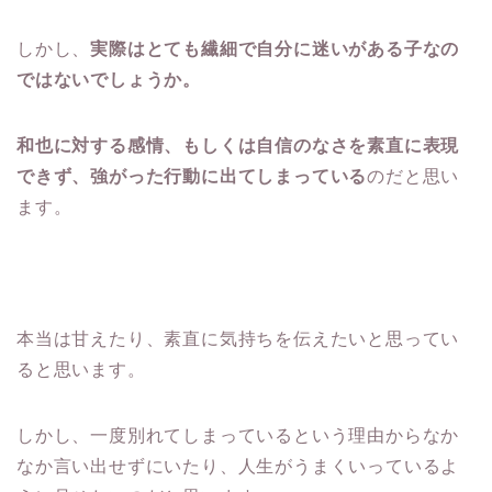
しかし、
実際はとても繊細で自分に迷いがある子なの
ではないでしょうか。
和也に対する感情、もしくは自信のなさを素直に表現
できず、強がった行動に出てしまっている
のだと思い
ます。
本当は甘えたり、素直に気持ちを伝えたいと思ってい
ると思います。
しかし、一度別れてしまっているという理由からなか
なか言い出せずにいたり、人生がうまくいっているよ