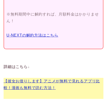
※無料期間中に解約すれば、月額料金はかかりませ
ん！
U-NEXTの解約方法はこちら
詳細はこちら↓
【彼女お借りします】アニメが無料で見れるアプリ比
較！漫画も無料で読む方法！