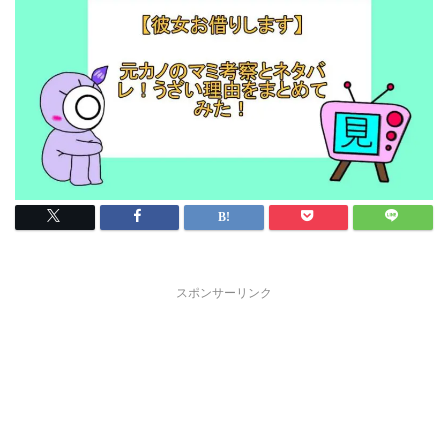
スポンサーリンク