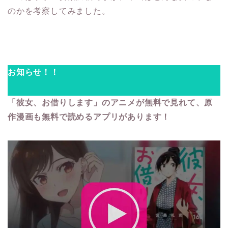
のかを考察してみました。
お知らせ！！
「彼女、お借りします」のアニメが無料で見れて、原
作漫画も無料で読めるアプリがあります！