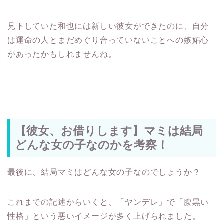
見下していた和也には新しい彼女ができたのに、自分
は運命の人とまだめぐり合っていないことへの嫉妬心
があったかもしれませんね。
【彼女、お借りします】マミは結局
どんな女の子なのかを考察！
最後に、結局マミはどんな女の子なのでしょうか？
これまでの記述からいくと、「ヤンデレ」で「腹黒い
性格」という悪いイメージが多く上げられました。