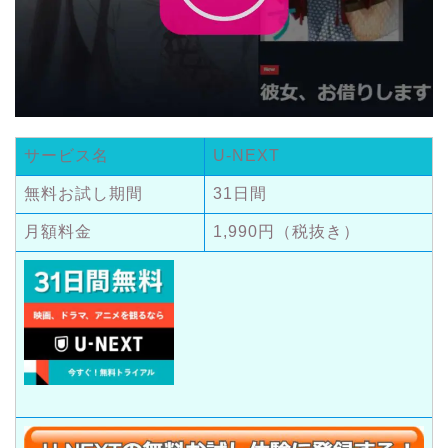
サービス名
U-NEXT
無料お試し期間
31日間
月額料金
1,990円（税抜き）