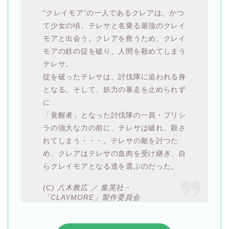
“クレイモア”の一人であるクレアは、かつ
て少女の頃、テレサと名乗る最強のクレイ
モアと出会う。クレアを救うため、クレイ
モアの鉄の掟を破り、人間を殺めてしまう
テレサ。
掟を破ったテレサは、討伐隊に追われる身
となる。そして、妖力の暴走を止められず
に
「覚醒者」となった討伐隊の一員・プリシ
ラの強大な力の前に、テレサは破れ、殺さ
れてしまう・・・。テレサの敵を討つた
め、クレアはテレサの血肉を受け継ぎ、自
らクレイモアとなる道を選ぶのだった。
(C) 八木教広 ／ 集英社・
「CLAYMORE」製作委員会