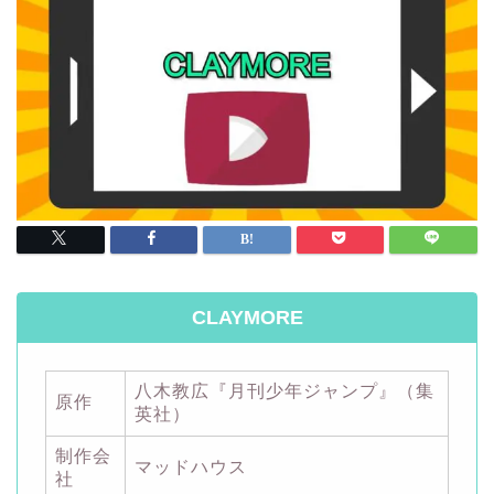
CLAYMORE
八木教広『月刊少年ジャンプ』（集
原作
英社）
制作会
マッドハウス
社