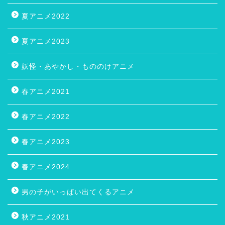
夏アニメ2022
夏アニメ2023
妖怪・あやかし・もののけアニメ
春アニメ2021
春アニメ2022
春アニメ2023
春アニメ2024
男の子がいっぱい出てくるアニメ
秋アニメ2021