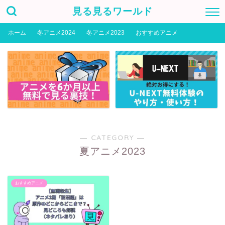
見る見るワールド
ホーム
冬アニメ2024
冬アニメ2023
おすすめアニメ
― CATEGORY ―
夏アニメ2023
おすすめアニメ