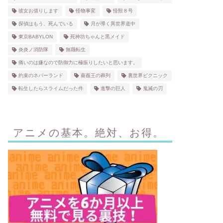
彼女お借りします
怪物事変
怪獣８号
探偵はもう、死んでいる
月が導く異世界道中
東京BABYLON
死神坊ちゃんと黒メイド
炎炎ノ消防隊
無職転生
痛いのは嫌なので防御力に極振りしたいと思います。
約束のネバーランド
薔薇王の葬列
裏世界ピクニック
転生したらスライムだった件
進撃の巨人
鬼滅の刃
アニメの基本。絶対、お得。