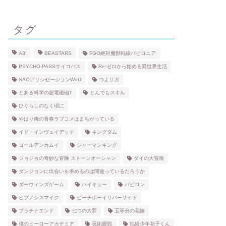
タグ
A3!
BEASTARS
FGO絶対魔獣戦線バビロニア
PSYCHO-PASSサイコパス
Re:ゼロから始める異世界生活
SAOアリシゼーションWoU
つよサガ
とある科学の超電磁砲T
とんでもスキル
ひぐらしのなく頃に
やはり俺の青春ラブコメはまちがっている
イド・インヴェイデッド
キングダム
ゴールデンカムイ
シャーマンキング
ジョジョの奇妙な冒険 ストーンオーシャン
ダイの大冒険
ダンジョンに出会いを求めるのは間違っているだろうか
ダーウィンズゲーム
ハイキュー
バビロン
ヒプノシスマイク
ピーチボーイリバーサイド
プラチナエンド
七つの大罪
五等分の花嫁
僕のヒーローアカデミア
呪術廻戦
地縛少年花子くん