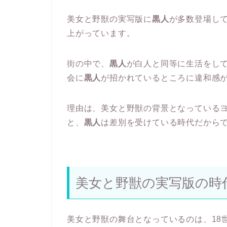
美女と野獣の実写版に
黒人
が多数登場し
上がっています。
街の中で、
黒人
が白人と同等に生活をし
会に
黒人
が招かれているところに違和感
理由は、美女と野獣の背景となっている
と、
黒人
は差別を受けている時代だから
美女と野獣の実写版の時
美女と野獣の舞台となっているのは、18