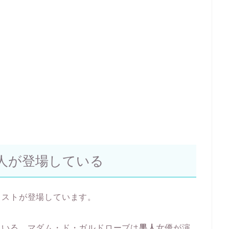
人が登場している
ャストが登場しています。
ている、マダム・ド・ガルドローブは
黒人
女優が演