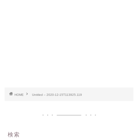
HOME
Untitled – 2020-12-15T113925.119
検索