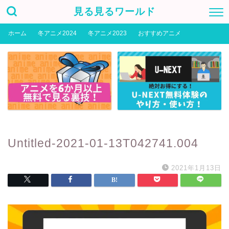
見る見るワールド
ホーム
冬アニメ2024
冬アニメ2023
おすすめアニメ
Untitled-2021-01-13T042741.004
2021年1月13日