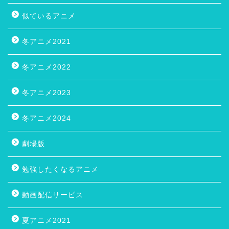
似ているアニメ
冬アニメ2021
冬アニメ2022
冬アニメ2023
冬アニメ2024
劇場版
勉強したくなるアニメ
動画配信サービス
夏アニメ2021