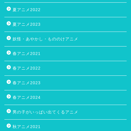
夏アニメ2022
夏アニメ2023
妖怪・あやかし・もののけアニメ
春アニメ2021
春アニメ2022
春アニメ2023
春アニメ2024
男の子がいっぱい出てくるアニメ
秋アニメ2021