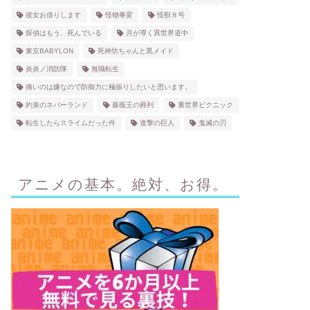
彼女お借りします
怪物事変
怪獣８号
探偵はもう、死んでいる
月が導く異世界道中
東京BABYLON
死神坊ちゃんと黒メイド
炎炎ノ消防隊
無職転生
痛いのは嫌なので防御力に極振りしたいと思います。
約束のネバーランド
薔薇王の葬列
裏世界ピクニック
転生したらスライムだった件
進撃の巨人
鬼滅の刃
アニメの基本。絶対、お得。