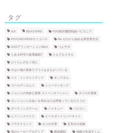
タグ
A3!
BEASTARS
FGO絶対魔獣戦線バビロニア
PSYCHO-PASSサイコパス
Re:ゼロから始める異世界生活
SAOアリシゼーションWoU
つよサガ
とある科学の超電磁砲T
とんでもスキル
ひぐらしのなく頃に
やはり俺の青春ラブコメはまちがっている
イド・インヴェイデッド
キングダム
ゴールデンカムイ
シャーマンキング
ジョジョの奇妙な冒険 ストーンオーシャン
ダイの大冒険
ダンジョンに出会いを求めるのは間違っているだろうか
ダーウィンズゲーム
ハイキュー
バビロン
ヒプノシスマイク
ピーチボーイリバーサイド
プラチナエンド
七つの大罪
五等分の花嫁
僕のヒーローアカデミア
呪術廻戦
地縛少年花子くん