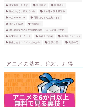
彼女お借りします
怪物事変
怪獣８号
探偵はもう、死んでいる
月が導く異世界道中
東京BABYLON
死神坊ちゃんと黒メイド
炎炎ノ消防隊
無職転生
痛いのは嫌なので防御力に極振りしたいと思います。
約束のネバーランド
薔薇王の葬列
裏世界ピクニック
転生したらスライムだった件
進撃の巨人
鬼滅の刃
アニメの基本。絶対、お得。