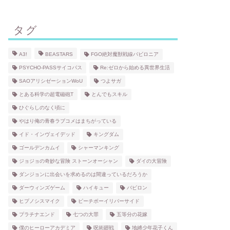
タグ
A3!
BEASTARS
FGO絶対魔獣戦線バビロニア
PSYCHO-PASSサイコパス
Re:ゼロから始める異世界生活
SAOアリシゼーションWoU
つよサガ
とある科学の超電磁砲T
とんでもスキル
ひぐらしのなく頃に
やはり俺の青春ラブコメはまちがっている
イド・インヴェイデッド
キングダム
ゴールデンカムイ
シャーマンキング
ジョジョの奇妙な冒険 ストーンオーシャン
ダイの大冒険
ダンジョンに出会いを求めるのは間違っているだろうか
ダーウィンズゲーム
ハイキュー
バビロン
ヒプノシスマイク
ピーチボーイリバーサイド
プラチナエンド
七つの大罪
五等分の花嫁
僕のヒーローアカデミア
呪術廻戦
地縛少年花子くん