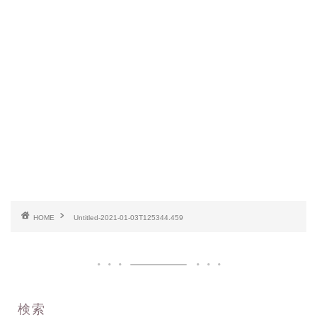
HOME
Untitled-2021-01-03T125344.459
検索