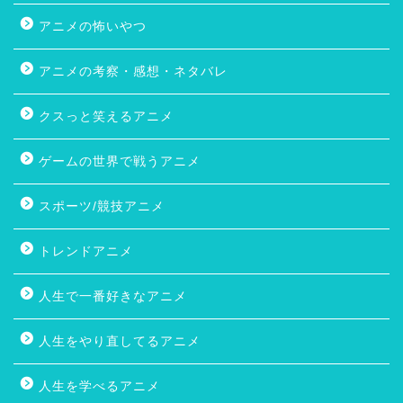
アニメの怖いやつ
アニメの考察・感想・ネタバレ
クスっと笑えるアニメ
ゲームの世界で戦うアニメ
スポーツ/競技アニメ
トレンドアニメ
人生で一番好きなアニメ
人生をやり直してるアニメ
人生を学べるアニメ