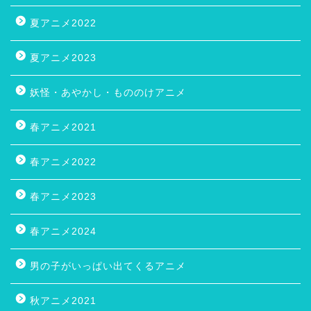
夏アニメ2022
夏アニメ2023
妖怪・あやかし・もののけアニメ
春アニメ2021
春アニメ2022
春アニメ2023
春アニメ2024
男の子がいっぱい出てくるアニメ
秋アニメ2021