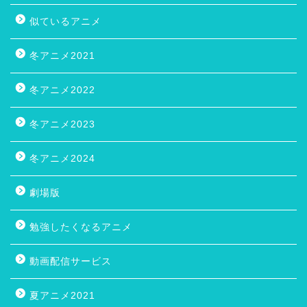
似ているアニメ
冬アニメ2021
冬アニメ2022
冬アニメ2023
冬アニメ2024
劇場版
勉強したくなるアニメ
動画配信サービス
夏アニメ2021