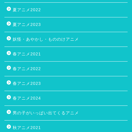
夏アニメ2022
夏アニメ2023
妖怪・あやかし・もののけアニメ
春アニメ2021
春アニメ2022
春アニメ2023
春アニメ2024
男の子がいっぱい出てくるアニメ
秋アニメ2021