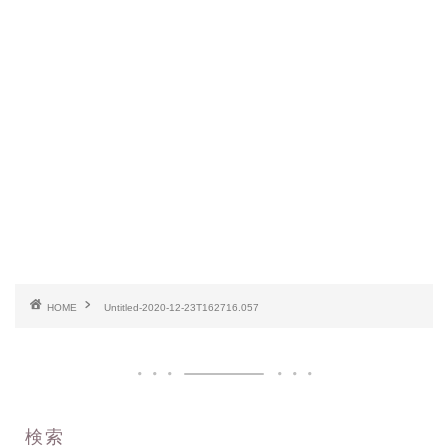
HOME
Untitled-2020-12-23T162716.057
検索