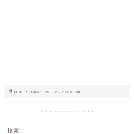
HOME
Untitled – 2020-12-20T101100.630
検索