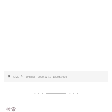
HOME
Untitled – 2020-12-19T130044.930
検索