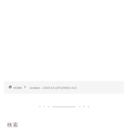
HOME
Untitled – 2020-12-19T125601.013
検索