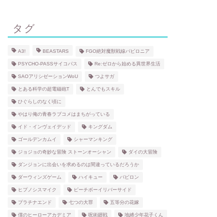
タグ
A3!
BEASTARS
FGO絶対魔獣戦線バビロニア
PSYCHO-PASSサイコパス
Re:ゼロから始める異世界生活
SAOアリシゼーションWoU
つよサガ
とある科学の超電磁砲T
とんでもスキル
ひぐらしのなく頃に
やはり俺の青春ラブコメはまちがっている
イド・インヴェイデッド
キングダム
ゴールデンカムイ
シャーマンキング
ジョジョの奇妙な冒険 ストーンオーシャン
ダイの大冒険
ダンジョンに出会いを求めるのは間違っているだろうか
ダーウィンズゲーム
ハイキュー
バビロン
ヒプノシスマイク
ピーチボーイリバーサイド
プラチナエンド
七つの大罪
五等分の花嫁
僕のヒーローアカデミア
呪術廻戦
地縛少年花子くん