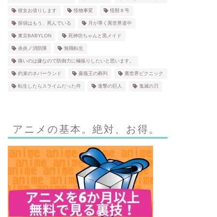
彼女お借りします
怪物事変
怪獣８号
探偵はもう、死んでいる
月が導く異世界道中
東京BABYLON
死神坊ちゃんと黒メイド
炎炎ノ消防隊
無職転生
痛いのは嫌なので防御力に極振りしたいと思います。
約束のネバーランド
薔薇王の葬列
裏世界ピクニック
転生したらスライムだった件
進撃の巨人
鬼滅の刃
アニメの基本。絶対、お得。