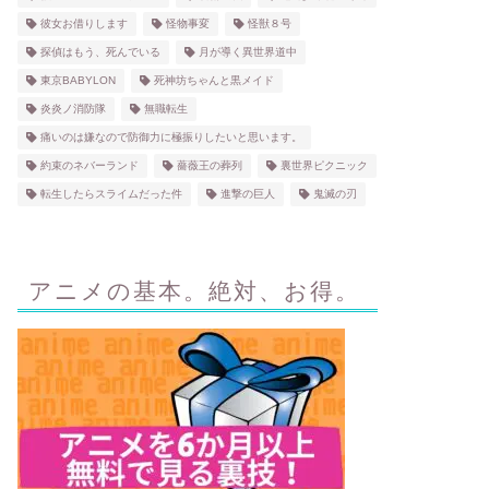
彼女お借りします
怪物事変
怪獣８号
探偵はもう、死んでいる
月が導く異世界道中
東京BABYLON
死神坊ちゃんと黒メイド
炎炎ノ消防隊
無職転生
痛いのは嫌なので防御力に極振りしたいと思います。
約束のネバーランド
薔薇王の葬列
裏世界ピクニック
転生したらスライムだった件
進撃の巨人
鬼滅の刃
アニメの基本。絶対、お得。