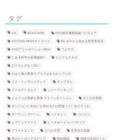
タグ
A3!
BEASTARS
FGO絶対魔獣戦線バビロニア
PSYCHO-PASSサイコパス
Re:ゼロから始める異世界生活
SAOアリシゼーションWoU
つよサガ
とある科学の超電磁砲T
とんでもスキル
ひぐらしのなく頃に
やはり俺の青春ラブコメはまちがっている
イド・インヴェイデッド
キングダム
ゴールデンカムイ
シャーマンキング
ジョジョの奇妙な冒険 ストーンオーシャン
ダイの大冒険
ダンジョンに出会いを求めるのは間違っているだろうか
ダーウィンズゲーム
ハイキュー
バビロン
ヒプノシスマイク
ピーチボーイリバーサイド
プラチナエンド
七つの大罪
五等分の花嫁
僕のヒーローアカデミア
呪術廻戦
地縛少年花子くん