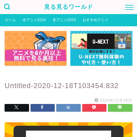
見る見るワールド
ホーム
冬アニメ2024
冬アニメ2023
おすすめアニメ
Untitled-2020-12-18T103454.832
2020年12月18日