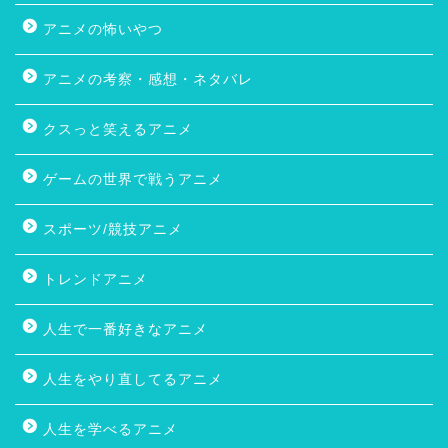
アニメの怖いやつ
アニメの考察・感想・ネタバレ
クスっと笑えるアニメ
ゲームの世界で戦うアニメ
スポーツ/競技アニメ
トレンドアニメ
人生で一番好きなアニメ
人生をやり直してるアニメ
人生を学べるアニメ