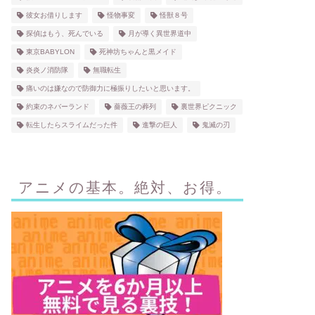
彼女お借りします
怪物事変
怪獣８号
探偵はもう、死んでいる
月が導く異世界道中
東京BABYLON
死神坊ちゃんと黒メイド
炎炎ノ消防隊
無職転生
痛いのは嫌なので防御力に極振りしたいと思います。
約束のネバーランド
薔薇王の葬列
裏世界ピクニック
転生したらスライムだった件
進撃の巨人
鬼滅の刃
アニメの基本。絶対、お得。