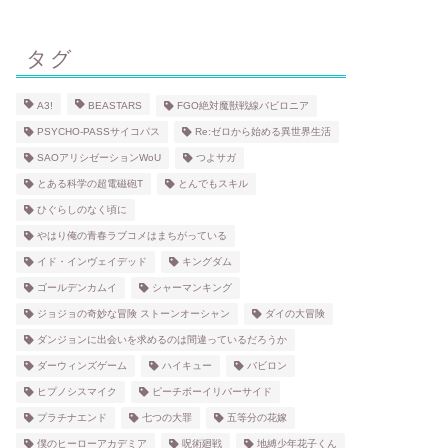
タグ
A3!
BEASTARS
FGO絶対魔獣戦線バビロニア
PSYCHO-PASSサイコパス
Re:ゼロから始める異世界生活
SAOアリシゼーションWoU
つよサガ
とある科学の超電磁砲T
とんでもスキル
ひぐらしのなく頃に
やはり俺の青春ラブコメはまちがっている
イド・インヴェイデッド
キングダム
ゴールデンカムイ
シャーマンキング
ジョジョの奇妙な冒険 ストーンオーシャン
ダイの大冒険
ダンジョンに出会いを求めるのは間違っているだろうか
ダーウィンズゲーム
ハイキュー
バビロン
ヒプノシスマイク
ピーチボーイリバーサイド
プラチナエンド
七つの大罪
五等分の花嫁
僕のヒーローアカデミア
呪術廻戦
地縛少年花子くん