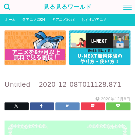
見る見るワールド
ホーム
冬アニメ2024
冬アニメ2023
おすすめアニメ
Untitled – 2020-12-08T011128.871
2020年12月8日