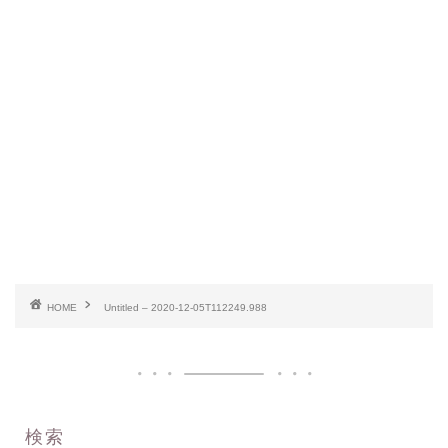
HOME
Untitled – 2020-12-05T112249.988
検索