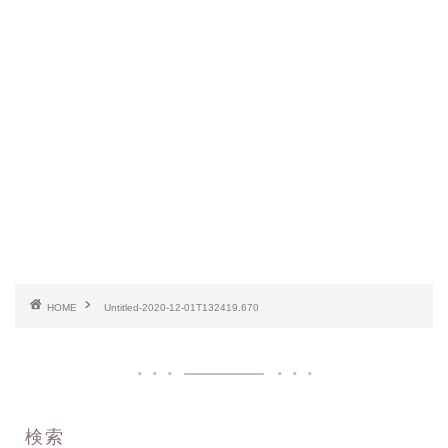
HOME
Untitled-2020-12-01T132419.670
検索