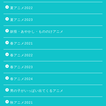
夏アニメ2022
夏アニメ2023
妖怪・あやかし・もののけアニメ
春アニメ2021
春アニメ2022
春アニメ2023
春アニメ2024
男の子がいっぱい出てくるアニメ
秋アニメ2021