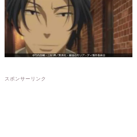
スポンサーリンク