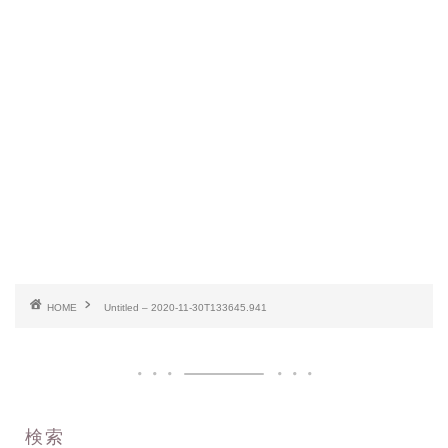
HOME
Untitled – 2020-11-30T133645.941
検索