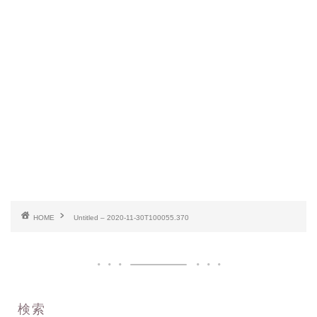
HOME
Untitled – 2020-11-30T100055.370
検索