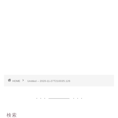
HOME
Untitled – 2020-11-27T210035.126
検索