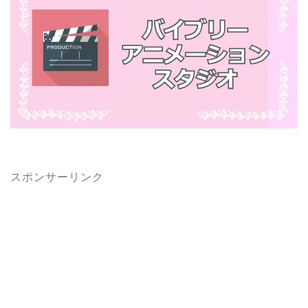
スポンサーリンク