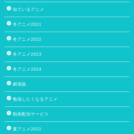
似ているアニメ
冬アニメ2021
冬アニメ2022
冬アニメ2023
冬アニメ2024
劇場版
勉強したくなるアニメ
動画配信サービス
夏アニメ2021