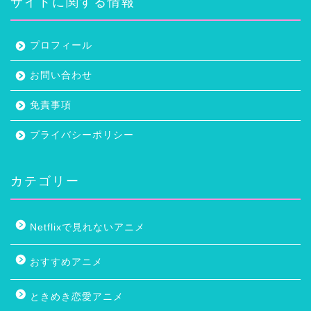
サイトに関する情報
プロフィール
お問い合わせ
免責事項
プライバシーポリシー
カテゴリー
Netflixで見れないアニメ
おすすめアニメ
ときめき恋愛アニメ