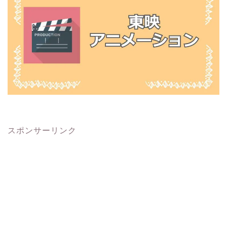
スポンサーリンク