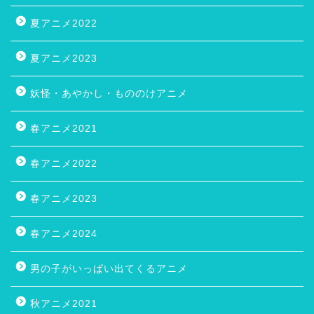
夏アニメ2022
夏アニメ2023
妖怪・あやかし・もののけアニメ
春アニメ2021
春アニメ2022
春アニメ2023
春アニメ2024
男の子がいっぱい出てくるアニメ
秋アニメ2021