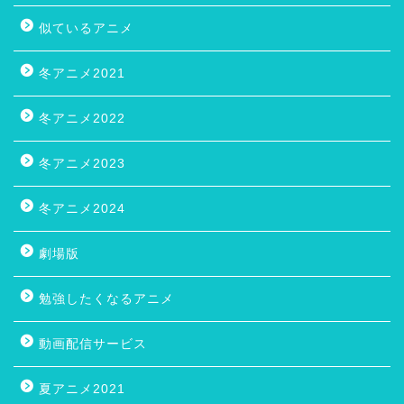
似ているアニメ
冬アニメ2021
冬アニメ2022
冬アニメ2023
冬アニメ2024
劇場版
勉強したくなるアニメ
動画配信サービス
夏アニメ2021