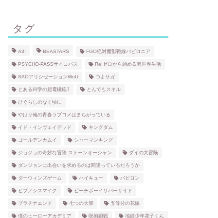
タグ
A3!
BEASTARS
FGO絶対魔獣戦線バビロニア
PSYCHO-PASSサイコパス
Re:ゼロから始める異世界生活
SAOアリシゼーションWoU
つよサガ
とある科学の超電磁砲T
とんでもスキル
ひぐらしのなく頃に
やはり俺の青春ラブコメはまちがっている
イド・インヴェイデッド
キングダム
ゴールデンカムイ
シャーマンキング
ジョジョの奇妙な冒険 ストーンオーシャン
ダイの大冒険
ダンジョンに出会いを求めるのは間違っているだろうか
ダーウィンズゲーム
ハイキュー
バビロン
ヒプノシスマイク
ピーチボーイリバーサイド
プラチナエンド
七つの大罪
五等分の花嫁
僕のヒーローアカデミア
呪術廻戦
地縛少年花子くん