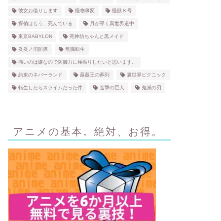
彼女お借りします
怪物事変
怪獣８号
探偵はもう、死んでいる
月が導く異世界道中
東京BABYLON
死神坊ちゃんと黒メイド
炎炎ノ消防隊
無職転生
痛いのは嫌なので防御力に極振りしたいと思います。
約束のネバーランド
薔薇王の葬列
裏世界ピクニック
転生したらスライムだった件
進撃の巨人
鬼滅の刃
アニメの基本。絶対、お得。