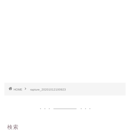
HOME
rapture_20201012100923
検索