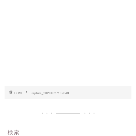
HOME
rapture_20201027132048
検索