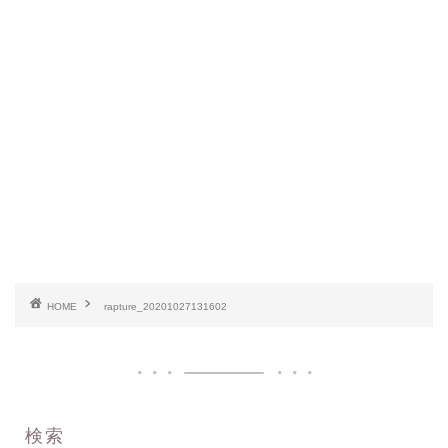
HOME
rapture_20201027131602
検索