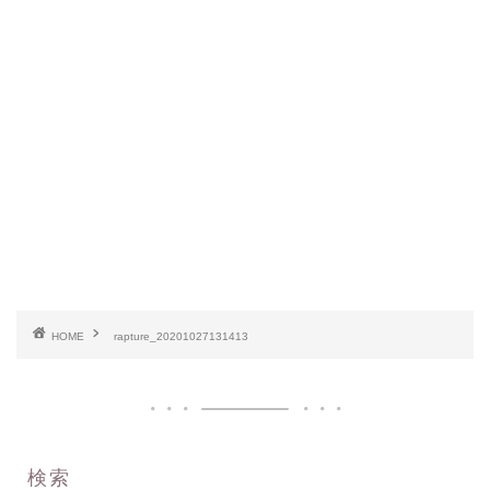
HOME
rapture_20201027131413
検索