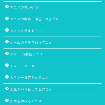
アニメの怖いやつ
アニメの考察・感想・ネタバレ
クスっと笑えるアニメ
ゲームの世界で戦うアニメ
スポーツ/競技アニメ
トレンドアニメ
人生で一番好きなアニメ
人生をやり直してるアニメ
人生を学べるアニメ