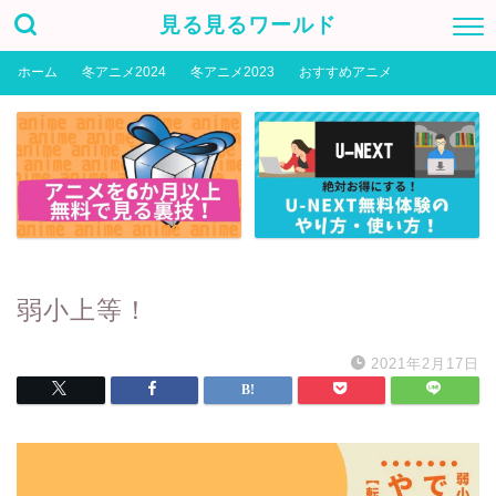
見る見るワールド
ホーム
冬アニメ2024
冬アニメ2023
おすすめアニメ
弱小上等！
2021年2月17日