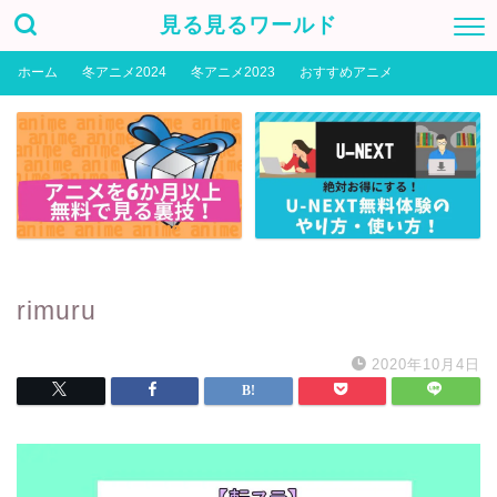
見る見るワールド
ホーム
冬アニメ2024
冬アニメ2023
おすすめアニメ
rimuru
2020年10月4日