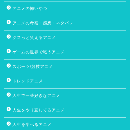
アニメの怖いやつ
アニメの考察・感想・ネタバレ
クスっと笑えるアニメ
ゲームの世界で戦うアニメ
スポーツ/競技アニメ
トレンドアニメ
人生で一番好きなアニメ
人生をやり直してるアニメ
人生を学べるアニメ