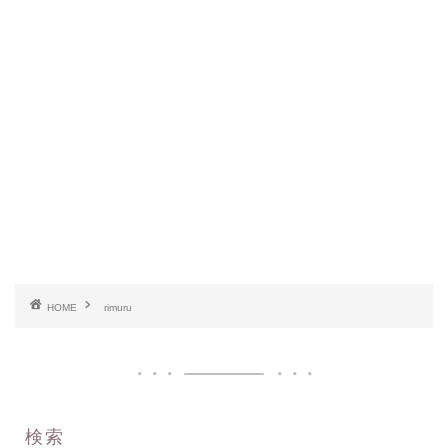
HOME
rimuru
検索