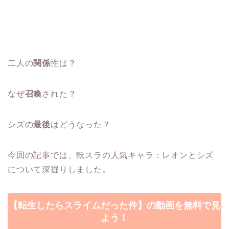
二人の
関係
性は？
なぜ
召喚
された？
シズの
最後
はどうなった？
今回の記事では、転スラの人気キャラ：レオンとシズ
について深掘りしました。
【転生したらスライムだった件】の動画を無料で見
よう！