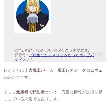
©川上泰樹・伏瀬・講談社／転スラ製作委員会
引用元：
「転生したらスライムだった件」公式
サイト
より
レオンとは
十大魔王が一人、魔王レオン・クロムウェ
ル
のことです。
そして
元勇者で転生者
という、肩書と情報が渋滞を起
こしている人物でもあります。