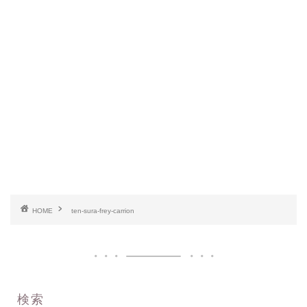
HOME
ten-sura-frey-carrion
検索