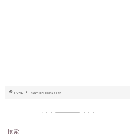
HOME
tanmoshi-siesta-heart
検索