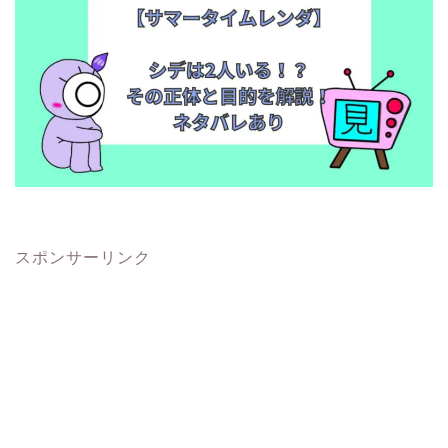
スポンサーリンク