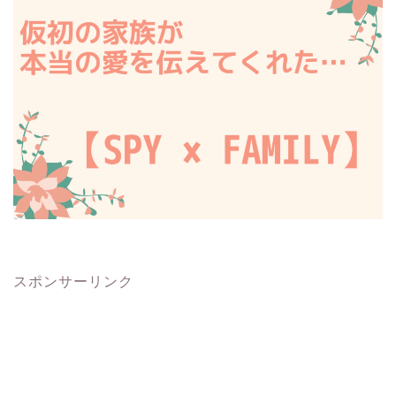
スポンサーリンク