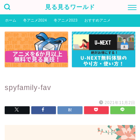
見る見るワールド
ホーム
冬アニメ2024
冬アニメ2023
おすすめアニメ
spyfamily-fav
2021年11月2日