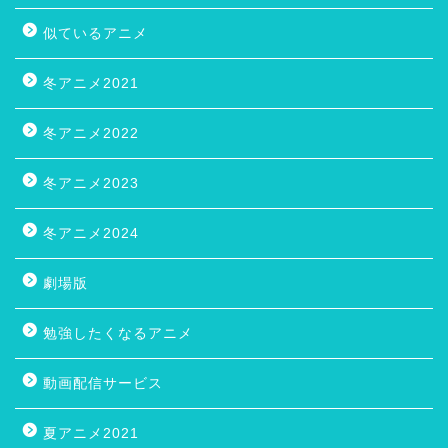
似ているアニメ
冬アニメ2021
冬アニメ2022
冬アニメ2023
冬アニメ2024
劇場版
勉強したくなるアニメ
動画配信サービス
夏アニメ2021