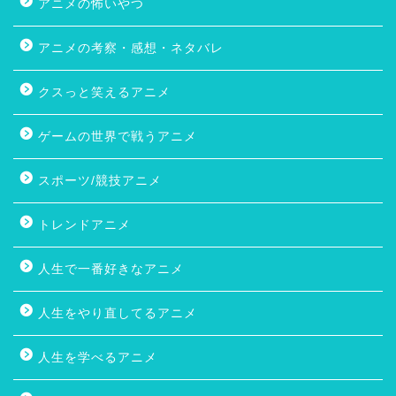
アニメの怖いやつ
アニメの考察・感想・ネタバレ
クスっと笑えるアニメ
ゲームの世界で戦うアニメ
スポーツ/競技アニメ
トレンドアニメ
人生で一番好きなアニメ
人生をやり直してるアニメ
人生を学べるアニメ