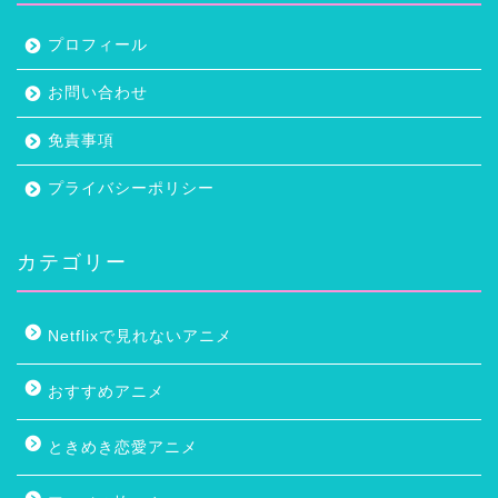
プロフィール
お問い合わせ
免責事項
プライバシーポリシー
カテゴリー
Netflixで見れないアニメ
おすすめアニメ
ときめき恋愛アニメ