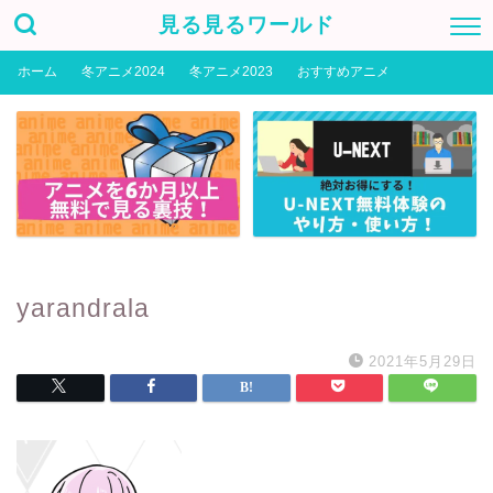
見る見るワールド
ホーム
冬アニメ2024
冬アニメ2023
おすすめアニメ
yarandrala
2021年5月29日