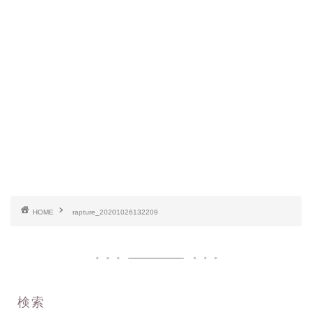
HOME
rapture_20201026132209
検索