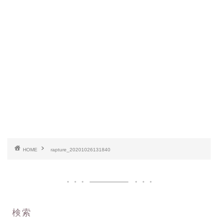
HOME
rapture_20201026131840
検索