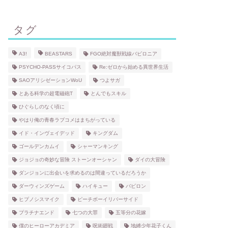
タグ
A3!
BEASTARS
FGO絶対魔獣戦線バビロニア
PSYCHO-PASSサイコパス
Re:ゼロから始める異世界生活
SAOアリシゼーションWoU
つよサガ
とある科学の超電磁砲T
とんでもスキル
ひぐらしのなく頃に
やはり俺の青春ラブコメはまちがっている
イド・インヴェイデッド
キングダム
ゴールデンカムイ
シャーマンキング
ジョジョの奇妙な冒険 ストーンオーシャン
ダイの大冒険
ダンジョンに出会いを求めるのは間違っているだろうか
ダーウィンズゲーム
ハイキュー
バビロン
ヒプノシスマイク
ピーチボーイリバーサイド
プラチナエンド
七つの大罪
五等分の花嫁
僕のヒーローアカデミア
呪術廻戦
地縛少年花子くん