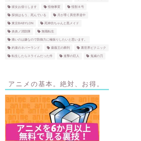
彼女お借りします
怪物事変
怪獣８号
探偵はもう、死んでいる
月が導く異世界道中
東京BABYLON
死神坊ちゃんと黒メイド
炎炎ノ消防隊
無職転生
痛いのは嫌なので防御力に極振りしたいと思います。
約束のネバーランド
薔薇王の葬列
裏世界ピクニック
転生したらスライムだった件
進撃の巨人
鬼滅の刃
アニメの基本。絶対、お得。