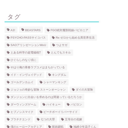
タグ
A3!
BEASTARS
FGO絶対魔獣戦線バビロニア
PSYCHO-PASSサイコパス
Re:ゼロから始める異世界生活
SAOアリシゼーションWoU
つよサガ
とある科学の超電磁砲T
とんでもスキル
ひぐらしのなく頃に
やはり俺の青春ラブコメはまちがっている
イド・インヴェイデッド
キングダム
ゴールデンカムイ
シャーマンキング
ジョジョの奇妙な冒険 ストーンオーシャン
ダイの大冒険
ダンジョンに出会いを求めるのは間違っているだろうか
ダーウィンズゲーム
ハイキュー
バビロン
ヒプノシスマイク
ピーチボーイリバーサイド
プラチナエンド
七つの大罪
五等分の花嫁
僕のヒーローアカデミア
呪術廻戦
地縛少年花子くん