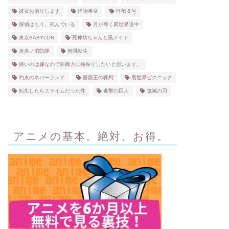
彼女お借りします
怪物事変
怪獣８号
探偵はもう、死んでいる
月が導く異世界道中
東京BABYLON
死神坊ちゃんと黒メイド
炎炎ノ消防隊
無職転生
痛いのは嫌なので防御力に極振りしたいと思います。
約束のネバーランド
薔薇王の葬列
裏世界ピクニック
転生したらスライムだった件
進撃の巨人
鬼滅の刃
アニメの基本。絶対、お得。