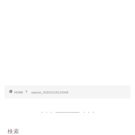
HOME
rapture_20201216124348
検索