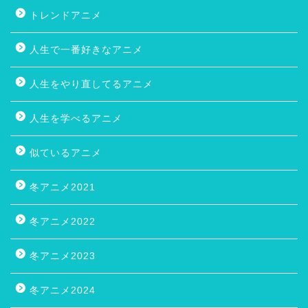
トレンドアニメ
人生で一番好きなアニメ
人生をやり直してるアニメ
人生を学べるアニメ
似ているアニメ
冬アニメ2021
冬アニメ2022
冬アニメ2023
冬アニメ2024