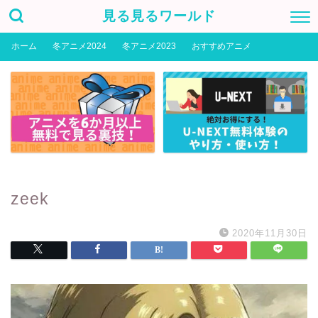
見る見るワールド
ホーム
冬アニメ2024
冬アニメ2023
おすすめアニメ
zeek
2020年11月30日