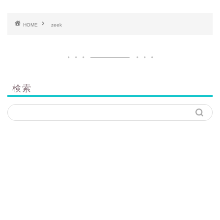
HOME
zeek
検索