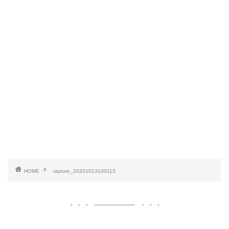
HOME
rapture_20201013100115