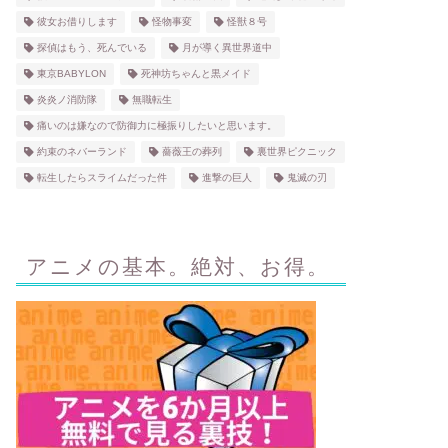
彼女お借りします
怪物事変
怪獣８号
探偵はもう、死んでいる
月が導く異世界道中
東京BABYLON
死神坊ちゃんと黒メイド
炎炎ノ消防隊
無職転生
痛いのは嫌なので防御力に極振りしたいと思います。
約束のネバーランド
薔薇王の葬列
裏世界ピクニック
転生したらスライムだった件
進撃の巨人
鬼滅の刃
アニメの基本。絶対、お得。