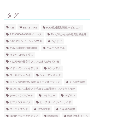
タグ
A3!
BEASTARS
FGO絶対魔獣戦線バビロニア
PSYCHO-PASSサイコパス
Re:ゼロから始める異世界生活
SAOアリシゼーションWoU
つよサガ
とある科学の超電磁砲T
とんでもスキル
ひぐらしのなく頃に
やはり俺の青春ラブコメはまちがっている
イド・インヴェイデッド
キングダム
ゴールデンカムイ
シャーマンキング
ジョジョの奇妙な冒険 ストーンオーシャン
ダイの大冒険
ダンジョンに出会いを求めるのは間違っているだろうか
ダーウィンズゲーム
ハイキュー
バビロン
ヒプノシスマイク
ピーチボーイリバーサイド
プラチナエンド
七つの大罪
五等分の花嫁
僕のヒーローアカデミア
呪術廻戦
地縛少年花子くん