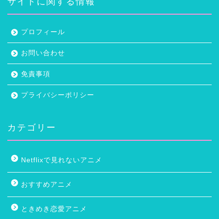
サイトに関する情報
プロフィール
お問い合わせ
免責事項
プライバシーポリシー
カテゴリー
Netflixで見れないアニメ
おすすめアニメ
ときめき恋愛アニメ