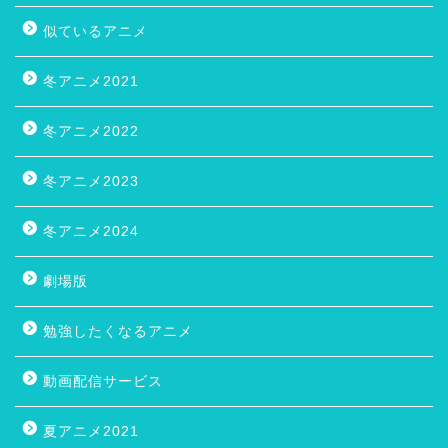
似ているアニメ
冬アニメ2021
冬アニメ2022
冬アニメ2023
冬アニメ2024
劇場版
勉強したくなるアニメ
動画配信サービス
夏アニメ2021