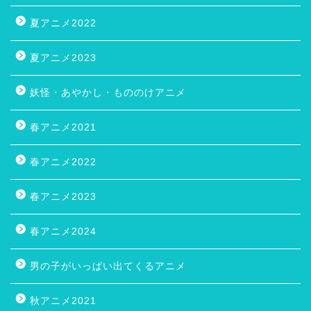
夏アニメ2022
夏アニメ2023
妖怪・あやかし・もののけアニメ
春アニメ2021
春アニメ2022
春アニメ2023
春アニメ2024
男の子がいっぱい出てくるアニメ
秋アニメ2021