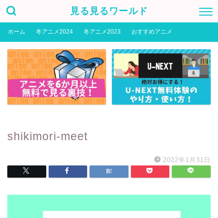
見る見るワールド
ホーム
冬アニメ2024
冬アニメ2023
おすすめアニメ
shikimori-meet
2022年1月31日