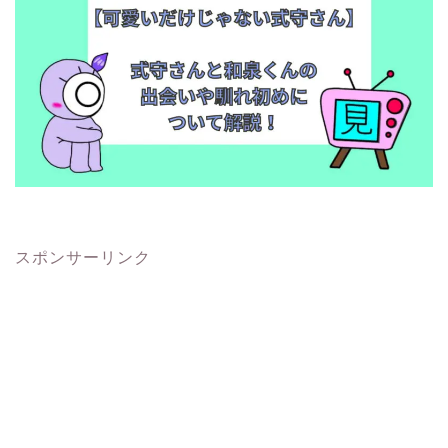
スポンサーリンク